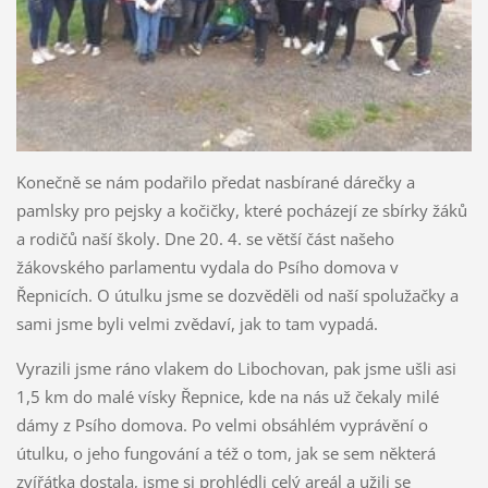
Konečně se nám podařilo předat nasbírané dárečky a
pamlsky pro pejsky a kočičky, které pocházejí ze sbírky žáků
a rodičů naší školy. Dne 20. 4. se větší část našeho
žákovského parlamentu vydala do Psího domova v
Řepnicích. O útulku jsme se dozvěděli od naší spolužačky a
sami jsme byli velmi zvědaví, jak to tam vypadá.
Vyrazili jsme ráno vlakem do Libochovan, pak jsme ušli asi
1,5 km do malé vísky Řepnice, kde na nás už čekaly milé
dámy z Psího domova. Po velmi obsáhlém vyprávění o
útulku, o jeho fungování a též o tom, jak se sem některá
zvířátka dostala, jsme si prohlédli celý areál a užili se