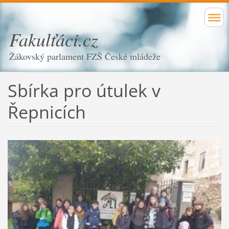
Fakulťáci.cz
Žákovský parlament FZŠ České mládeže
Sbírka pro útulek v
Řepnicích