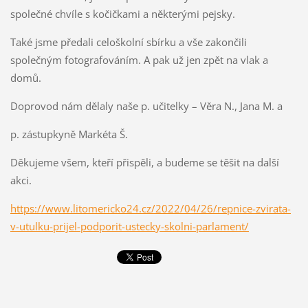
společné chvíle s kočičkami a některými pejsky.
Také jsme předali celoškolní sbírku a vše zakončili
společným fotografováním. A pak už jen zpět na vlak a
domů.
Doprovod nám dělaly naše p. učitelky – Věra N., Jana M. a
p. zástupkyně Markéta Š.
Děkujeme všem, kteří přispěli, a budeme se těšit na další
akci.
https://www.litomericko24.cz/2022/04/26/repnice-zvirata-
v-utulku-prijel-podporit-ustecky-skolni-parlament/