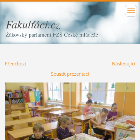
Fakulťáci.cz
Žákovský parlament FZŠ České mládeže
Předchozí
Následující
Spustit prezentaci