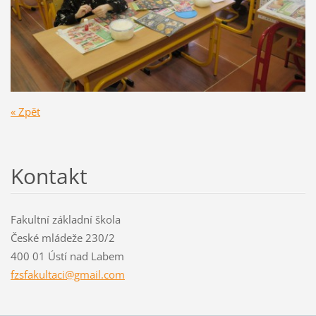
« Zpět
Kontakt
Fakultní základní škola
České mládeže 230/2
400 01 Ústí nad Labem
fzsfakul
taci@gma
il.com