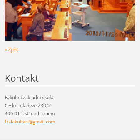
« Zpět
Kontakt
Fakultní základní škola
České mládeže 230/2
400 01 Ústí nad Labem
fzsfakul
taci@gma
il.com