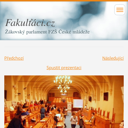
Fakulťáci.cz
Žákovský parlament FZŠ České mládeže
Předchozí
Následující
Spustit prezentaci